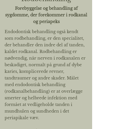
Forebyggelse og behandling af
sygdomme, der forekommer i rodkanal
og periapeks
Endodontisk behandling også kendt
som rodbehandling, er den specialitet,
der behandler den indre del af tanden,
kaldet rodkanal. Rodbehandling er
nødvendig, når nerven i rodkanalen er
beskadiget, normalt på grund af dybe
karies, komplicerede revner,
tandtraumer og andre skader. Målet
med endodontisk behandling
(rodkanalbehandling) er at overlægge
smerter og helbrede infektion med
formået at vedligeholde tanden i
mundhulen og sundheden i det
periapikale væv.