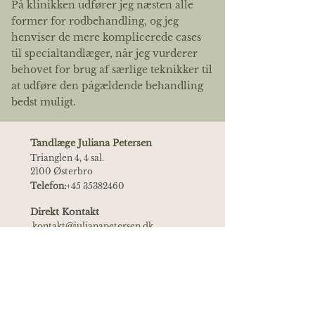
På klinikken udfører jeg næsten alle
former for rodbehandling, og jeg
henviser de mere komplicerede cases
til specialtandlæger, når jeg vurderer
behovet for brug af særlige teknikker til
at udføre den pågældende behandling
bedst muligt.
Tandlæge Juliana Petersen
Trianglen 4, 4 sal.
2100 Østerbro
Telefon:
+45 35382460
Direkt Kontakt
kontakt@julianapetersen.dk
Telefon:
+45 69159069
Åbningstider
Mandag kl. 08:00 – 17:00
Onsdag 8:00 - 16:00
Torsdag kl. 08:30 – 15:30