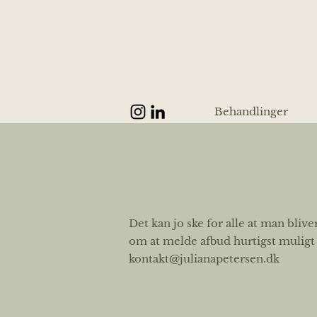
Behandlinger
Det kan jo ske for alle at man blive
om at melde afbud hurtigst muligt 
kontakt@julianapetersen.dk