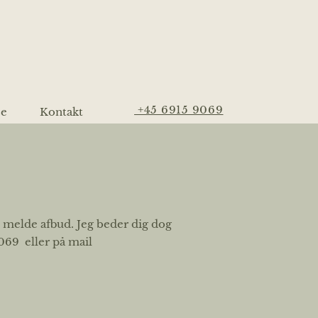
+45 6915 9069
se
Kontakt
lot melde afbud. Jeg beder dig dog
9069 eller på mail