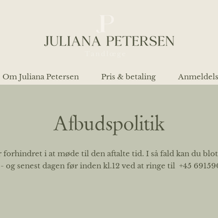
Om Juliana Petersen
Pris & betaling
Anmeldel
Afbudspolitik
r forhindret i at møde til den aftalte tid. I så fald kan du b
- og senest dagen før inden kl.12 ved at ringe til +45 6915