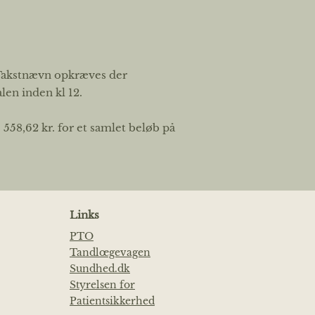
 Takstnævn opkræves der
len inden kl 12.
558,62 kr. for et samlet beløb på
Links
PTO
Tandlœgevagen
Sundhed.dk
Styrelsen for
Patientsikkerhed