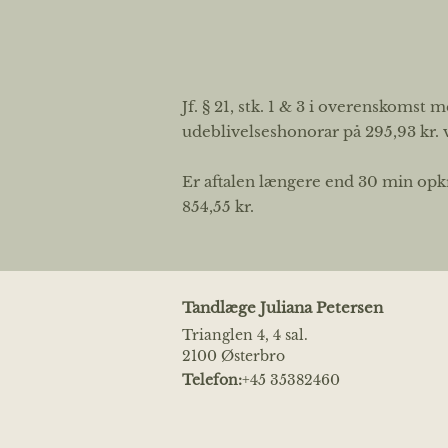
Jf. § 21, stk. 1 & 3 i overenskom
udeblivelseshonorar på 295,93 kr. 
Er aftalen længere end 30 min opkræ
854,55 kr.
Tandlæge Juliana Petersen
Trianglen 4, 4 sal.
2100 Østerbro
Telefon:
+45 35382460