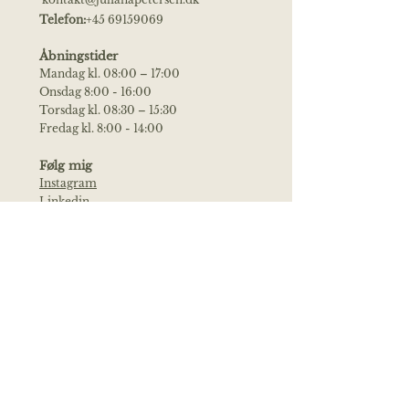
Telefon:
+45 69159069
Åbningstider
Mandag kl. 08:00 – 17:00
Onsdag 8:00 - 16:00
Torsdag kl. 08:30 – 15:30
Fredag kl. 8:00 - 14:00
Følg mig
Instagram
Linkedin
Afbudspolitik
Udeblivelseshonorar
Links
PTO
Tandlœgevagen
Sundhed.dk
Styrelsen for Patientsikkerhed